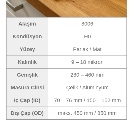
Alaşım
8006
Kondüsyon
H0
Yüzey
Parlak / Mat
Kalınlık
9 – 18 mikron
Genişlik
280 – 460 mm
Masura Cinsi
Çelik / Alüminyum
İç Çap (ID)
70 – 76 mm / 150 – 152 mm
Dış Çap (OD)
maks. 450 mm / 850 mm