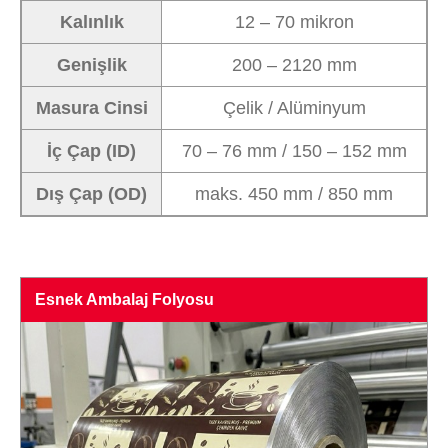
Kalınlık
12 – 70 mikron
Genişlik
200 – 2120 mm
Masura Cinsi
Çelik / Alüminyum
İç Çap (ID)
70 – 76 mm / 150 – 152 mm
Dış Çap (OD)
maks. 450 mm / 850 mm
Esnek Ambalaj Folyosu