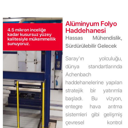
Alüminyum Folyo
Haddehanesi
4.5 mikron inceliğe
kadar kusursuz yüzey
Hassas Mühendislik,
kalitesiyle mükemmellik
sunuyoruz.
Sürdürülebilir Gelecek
Saray’ın yolculuğu,
dünya standartlarında
Achenbach
haddehanelerine yapılan
stratejik bir yatırımla
başladı. Bu vizyon,
entegre hava arıtma
sistemleri gibi gelişmiş
çevresel kontrol