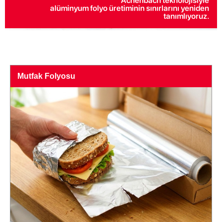
Achenbach teknolojisiyle
alüminyum folyo üretiminin sınırlarını yeniden
tanımlıyoruz.
Mutfak Folyosu