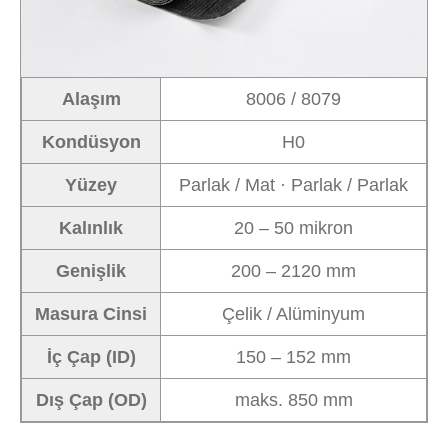
Alaşım
8006 / 8079
Kondüsyon
H0
Yüzey
Parlak / Mat · Parlak / Parlak
Kalınlık
20 – 50 mikron
Genişlik
200 – 2120 mm
Masura Cinsi
Çelik / Alüminyum
İç Çap (ID)
150 – 152 mm
Dış Çap (OD)
maks. 850 mm