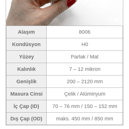
Alaşım
8006
Kondüsyon
H0
Yüzey
Parlak / Mat
Kalınlık
7 – 12 mikron
Genişlik
200 – 2120 mm
Masura Cinsi
Çelik / Alüminyum
İç Çap (ID)
70 – 76 mm / 150 – 152 mm
Dış Çap (OD)
maks. 450 mm / 850 mm