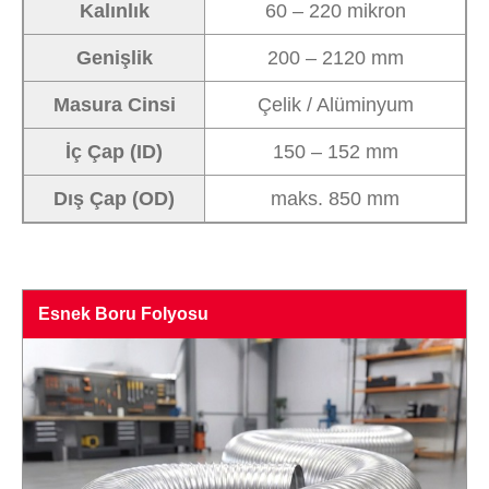
Kalınlık
60 – 220 mikron
Genişlik
200 – 2120 mm
Masura Cinsi
Çelik / Alüminyum
İç Çap (ID)
150 – 152 mm
Dış Çap (OD)
maks. 850 mm
Esnek Boru Folyosu