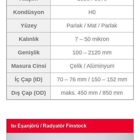
Kondüsyon
H0
Yüzey
Parlak / Mat / Parlak
Kalınlık
7 – 50 mikron
Genişlik
100 – 2120 mm
Masura Cinsi
Çelik / Alüminyum
İç Çap (ID)
70 – 76 mm / 150 – 152 mm
Dış Çap (OD)
maks. 450 mm / 850 mm
Isı Eşanjörü / Radyatör Finstock