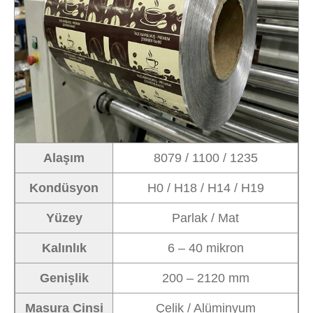
Alaşım
8079 / 1100 / 1235
Kondüsyon
H0 / H18 / H14 / H19
Yüzey
Parlak / Mat
Kalınlık
6 – 40 mikron
Genişlik
200 – 2120 mm
Masura Cinsi
Çelik / Alüminyum