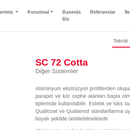
lerimiz
Kurumsal
Basında
Referanslar
İl
Biz
Teknik 
SC 72 Cotta
Diğer Sistemler
Alüminyum ekstrüzyon profillerden oluşa
parapet ve kör cephe alanları başta ol
tiplerinde kullanılabilir. Estetik ve lüks
Qualicoat ve Qualanod standartlarına uyg
boyalı şekilde üretilebilmektedir.