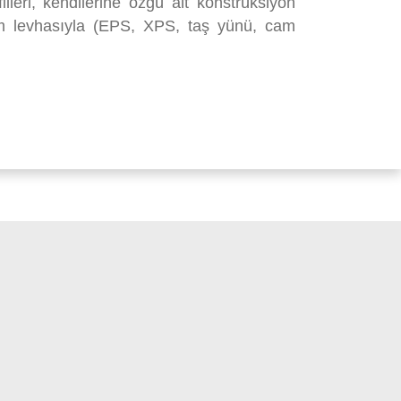
leri, kendilerine özgü alt konstrüksiyon
ıtım levhasıyla (EPS, XPS, taş yünü, cam