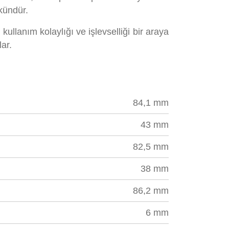
kündür.
kullanım kolaylığı ve işlevselliği bir araya
lar.
84,1 mm
43 mm
82,5 mm
38 mm
86,2 mm
6 mm