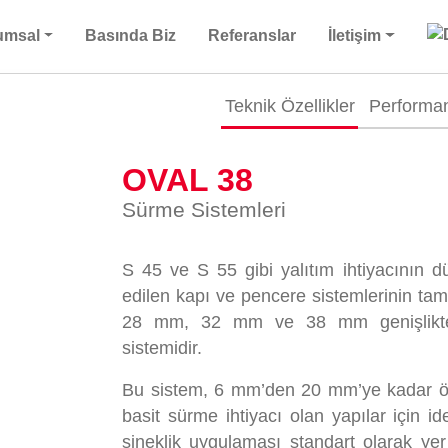
umsal
Basında Biz
Referanslar
İletişim
Teknik Özellikler
Performan
OVAL 38
Sürme Sistemleri
S 45 ve S 55 gibi yalıtım ihtiyacının d
edilen kapı ve pencere sistemlerinin ta
28 mm, 32 mm ve 38 mm genişlikte k
sistemidir.
Bu sistem, 6 mm’den 20 mm’ye kadar öl
basit sürme ihtiyacı olan yapılar için 
sineklik uygulaması standart olarak yer 