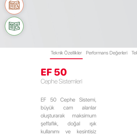
Teknik Özellikler
Performans Değerleri
Te
EF 50
Cephe Sistemleri
EF 50 Cephe Sistemi,
büyük cam alanlar
oluşturarak maksimum
şeffaflık, doğal ışık
kullanımı ve kesintisiz