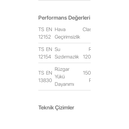
Performans Değerleri
TS EN
Hava
Class
12152
Geçirimsizlik
4
TS EN
Su
RE
12154
Sızdırmazlık
1200
Rüzgar
TS EN
1500
Yükü
13830
Pa
Dayanımı
Teknik Çizimler