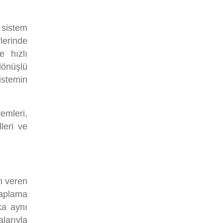
 sistem
erinde
e hızlı
dönüşlü
istemin
emleri,
leri ve
n veren
kaplama
ka aynı
larıyla