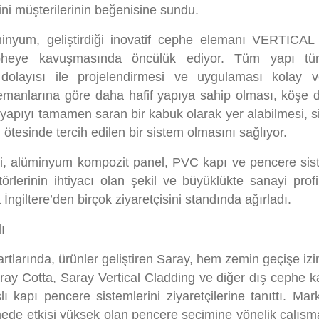
ni müşterilerinin beğenisine sundu.
minyum, geliştirdiği inovatif cephe elemanı VERTICAL
pheye kavuşmasında öncülük ediyor. Tüm yapı türl
dolayısı ile projelendirmesi ve uygulaması kolay v
lemanlarına göre daha hafif yapıya sahip olması, köşe 
 yapıyı tamamen saran bir kabuk olarak yer alabilmesi, s
ötesinde tercih edilen bir sistem olmasını sağlıyor.
i, alüminyum kompozit panel, PVC kapı ve pencere sist
rlerinin ihtiyacı olan şekil ve büyüklükte sanayi profil
a İngiltere’den birçok ziyaretçisini standında ağırladı.
ı
tlarında, ürünler geliştiren Saray, hem zemin geçişe izi
ray Cotta, Saray Vertical Cladding ve diğer dış cephe 
ı kapı pencere sistemlerini ziyaretçilerine tanıttı. Mar
ede etkisi yüksek olan pencere seçimine yönelik çalışma