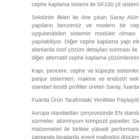
cephe kaplama sistemi ile SF100 çit sistemi
Sektörde ilkleri ile öne çıkan Saray Alü
yapıların benzersiz ve modern bir ce
uygulanabilen sistemin modüler olması 
yapılabiliyor. Diğer cephe kaplama yapı e
alanlarda özel çözüm detayları sunması ile
diğer alternatif cephe kaplama çözümlerinin 
Kapı, pencere, cephe ve küpeşte sistemler
panjur sistemleri, makine ve endüstri sektö
standart kesitli profiller üreten Saray, fuard
Fuarda Ürün Tarafındaki Yenilikler Paylaşıld
Avrupa standartları çerçevesinde EN standar
sürmeler, alüminyum kompozit paneller, Sa
malzemeleri ile birlikte yüksek performansl
zamanda binalarda enerji maliyetini düşürm