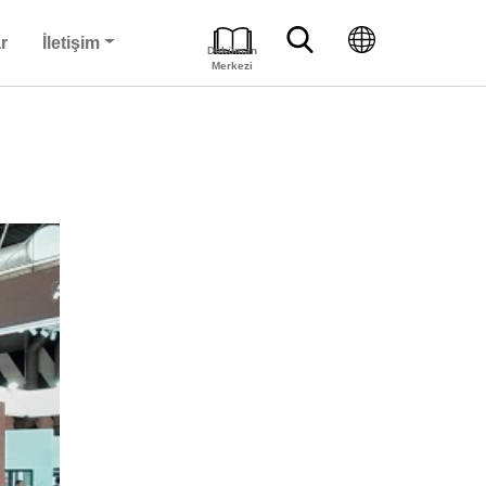
r
İletişim
Doküman
Merkezi