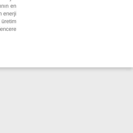
ının en
 enerji
 üretim
pencere