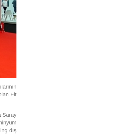
larının
lan Fit
a Saray
üminyum
ing dış