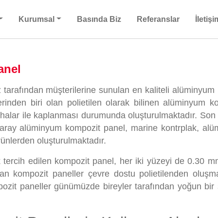
Kurumsal
Basında Biz
Referanslar
İletişi
anel
tarafından müşterilerine sunulan en kaliteli alüminyum 
lerinden biri olan polietilen olarak bilinen alüminyum k
vhalar ile kaplanması durumunda oluşturulmaktadır. Son
n Saray alüminyum kompozit panel, marine kontrplak, al
rünlerden oluşturulmaktadır.
k tercih edilen kompozit panel, her iki yüzeyi de 0.30 m
nan kompozit paneller çevre dostu polietilenden oluşma
pozit paneller günümüzde bireyler tarafından yoğun bir 