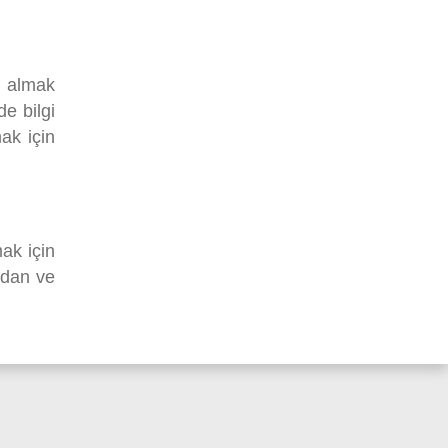
k almak
de bilgi
ak için
ak için
rdan ve