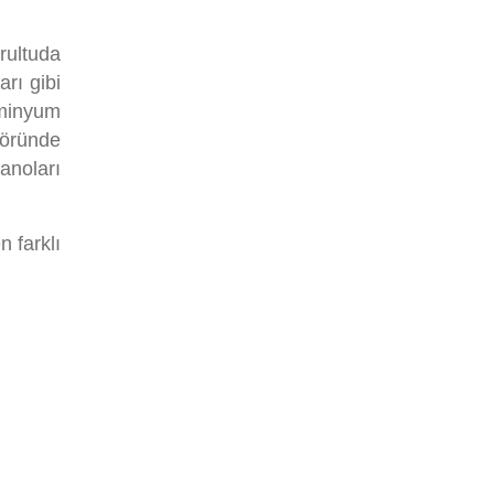
ı
rultuda
rı gibi
üminyum
töründe
anoları
n farklı