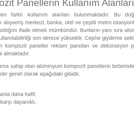
t Panellerin Kullanım Alanlar
den farklı kullanım alanları bulunmaktadır. Bu doğ
lışveriş merkezi, banka, otel ve çeşitli metro istasyonla
anıldığını ifade etmek mümkündür. Bunların yanı sıra al
lanılabilirliği son derece yüksektir. Cephe giydirme sek
an kompozit paneller reklam panoları ve dekorasyon p
ni almaktadır.
anıma sahip olan alüminyum kompozit panellerin birbirinde
ler genel olarak aşağıdaki gibidir.
nla daha hafif,
karşı dayanıklı,