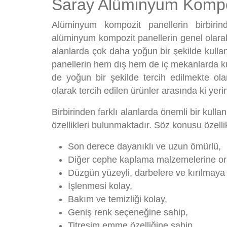
Saray Alüminyum Kompozi
Alüminyum kompozit panellerin birbirin
alüminyum kompozit panellerin genel olarak a
alanlarda çok daha yoğun bir şekilde kull
panellerin hem dış hem de iç mekanlarda kul
de yoğun bir şekilde tercih edilmekte ol
olarak tercih edilen ürünler arasında ki yeri
Birbirinden farklı alanlarda önemli bir kull
özellikleri bulunmaktadır. Söz konusu özellik
Son derece dayanıklı ve uzun ömürlü,
Diğer cephe kaplama malzemelerine ora
Düzgün yüzeyli, darbelere ve kırılmaya 
İşlenmesi kolay,
Bakım ve temizliği kolay,
Geniş renk seçeneğine sahip,
Titreşim emme özelliğine sahip