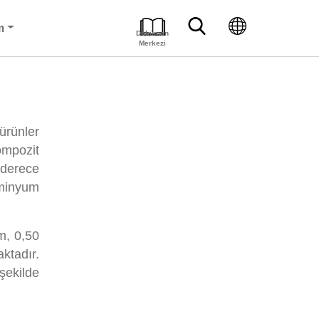
m
Doküman
Merkezi
ürünler
ompozit
 derece
üminyum
m, 0,50
ktadır.
şekilde