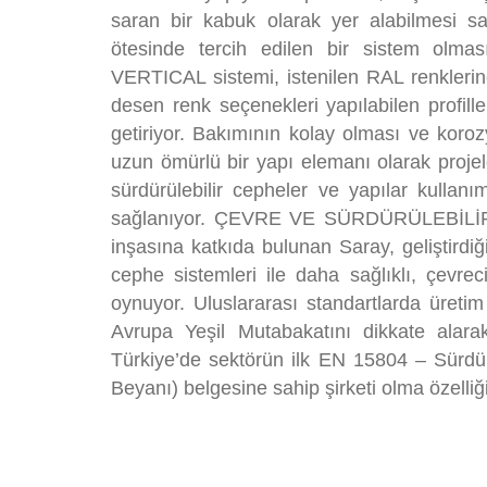
saran bir kabuk olarak yer alabilmesi s
ötesinde tercih edilen bir sistem o
VERTICAL sistemi, istenilen RAL renklerin
desen renk seçenekleri yapılabilen profill
getiriyor. Bakımının kolay olması ve korozy
uzun ömürlü bir yapı elemanı olarak projele
sürdürülebilir cepheler ve yapılar kullan
sağlanıyor. ÇEVRE VE SÜRDÜRÜLEBİLİR
inşasına katkıda bulunan Saray, geliştirdi
cephe sistemleri ile daha sağlıklı, çevrec
oynuyor. Uluslararası standartlarda üretim
Avrupa Yeşil Mutabakatını dikkate alarak
Türkiye’de sektörün ilk EN 15804 – Sürd
Beyanı) belgesine sahip şirketi olma özelliği