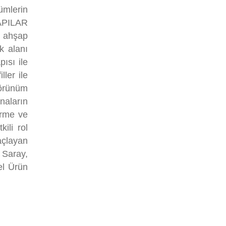
ümlerin
APILAR
k ahşap
k alanı
ısı ile
ler ile
görünüm
aların
ürme ve
ili rol
açlayan
 Saray,
el Ürün