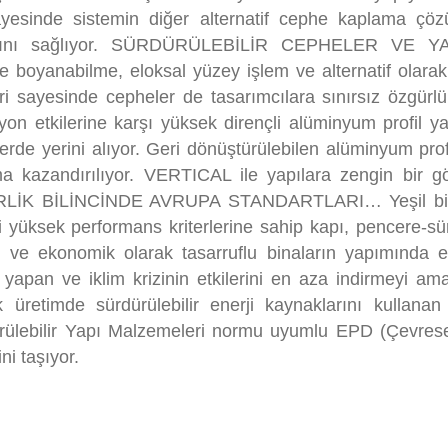
ayesinde sistemin diğer alternatif cephe kaplama çöz
lmasını sağlıyor. SÜRDÜRÜLEBİLİR CEPHELER VE Y
e boyanabilme, eloksal yüzey işlem ve alternatif olara
eri sayesinde cepheler de tasarımcılara sınırsız özgürlü
on etkilerine karşı yüksek dirençli alüminyum profil yap
rde yerini alıyor. Geri dönüştürülebilen alüminyum profil
ıma kazandırılıyor. VERTICAL ile yapılara zengin bir 
LİK BİLİNCİNDE AVRUPA STANDARTLARI… Yeşil bin
ği yüksek performans kriterlerine sahip kapı, pencere-s
i ve ekonomik olarak tasarruflu binaların yapımında etk
 yapan ve iklim krizinin etkilerini en aza indirmeyi am
 üretimde sürdürülebilir enerji kaynaklarını kullanan
ürülebilir Yapı Malzemeleri normu uyumlu EPD (Çevres
ni taşıyor.