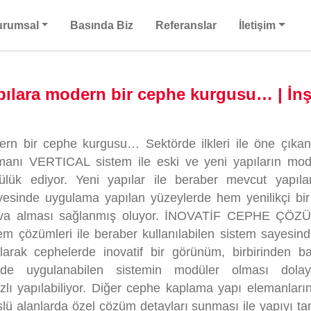
urumsal
Basında Biz
Referanslar
İletişim
pılara modern bir cephe kurgusu… | İnş
rn bir cephe kurgusu… Sektörde ilkleri ile öne çıka
lemanı VERTICAL sistem ile eski ve yeni yapıların mo
ülük ediyor. Yeni yapılar ile beraber mevcut yapıl
yesinde uygulama yapılan yüzeylerde hem yenilikçi bi
hava alması sağlanmış oluyor. İNOVATİF CEPHE ÇÖZ
m çözümleri ile beraber kullanılabilen sistem sayesinde
ılarak cephelerde inovatif bir görünüm, birbirinden b
inde uygulanabilen sistemin modüler olması dolayı
zlı yapılabiliyor. Diğer cephe kaplama yapı elemanları
şlü alanlarda özel çözüm detayları sunması ile yapıyı 