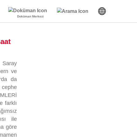
Doküman Merkezi
aat
n Saray
dern ve
arda da
r cephe
ÜMLERİ
 farklı
ağımsız
sı ile
na göre
tamamen