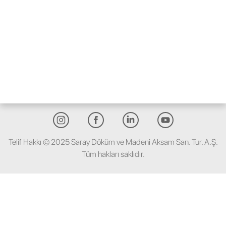
Saray olarak, işimizi tutkuyla yapıyor ve sınırları
zorluyoruz. Her ürünü özenle tasarlıyor ve kaliteyi
en üst düzeyde önemsiyoruz.
Telif Hakkı © 2025 Saray Döküm ve Madeni Aksam San. Tur. A.Ş.
Tüm hakları saklıdır.